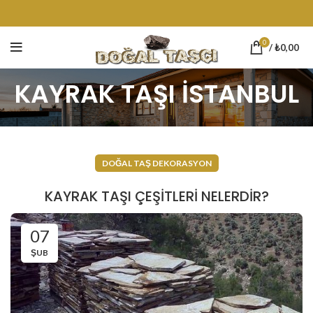
0
/
₺
0,00
KAYRAK TAŞI İSTANBUL
DOĞAL TAŞ DEKORASYON
KAYRAK TAŞI ÇEŞITLERI NELERDIR?
07
ŞUB