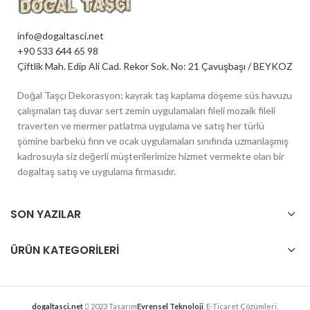
info@dogaltasci.net
+90 533 644 65 98
Çiftlik Mah. Edip Ali Cad. Rekor Sok. No: 21 Çavuşbaşı / BEYKOZ
Doğal Taşçı Dekorasyon; kayrak taş kaplama döşeme süs havuzu
çalışmaları taş duvar sert zemin uygulamaları fileli mozaik fileli
traverten ve mermer patlatma uygulama ve satış her türlü
şömine barbekü fırın ve ocak uygulamaları sınıfında uzmanlaşmış
kadrosuyla siz değerli müşterilerimize hizmet vermekte olan bir
dogaltaş satış ve uygulama firmasıdır.
SON YAZILAR
ÜRÜN KATEGORILERI
dogaltasci.net
2023 Tasarım
Evrensel Teknoloji
. E-Ticaret Çözümleri.