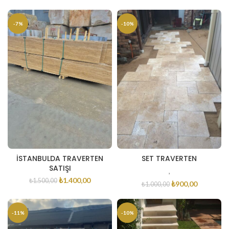
-7%
-10%
İSTANBULDA TRAVERTEN
SET TRAVERTEN
SATIŞI
,
₺
1.400,00
₺
1.500,00
₺
900,00
₺
1.000,00
-11%
-10%