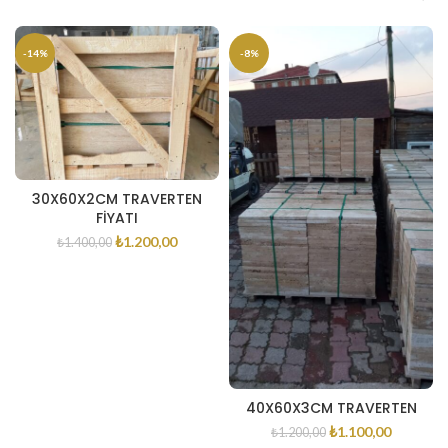
-14%
-8%
30X60X2CM TRAVERTEN
FIYATI
₺
1.200,00
₺
1.400,00
40X60X3CM TRAVERTEN
₺
1.100,00
₺
1.200,00