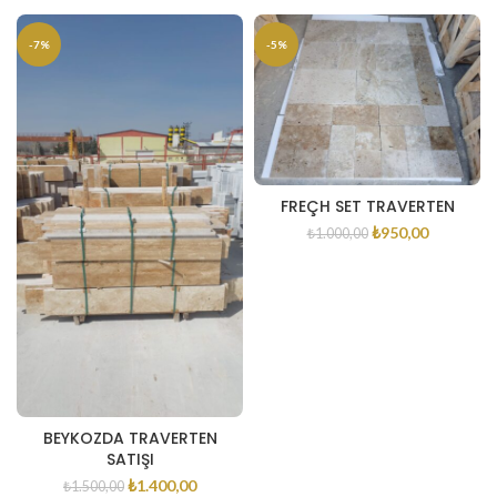
-7%
-5%
FREÇH SET TRAVERTEN
₺
950,00
₺
1.000,00
BEYKOZDA TRAVERTEN
SATIŞI
₺
1.400,00
₺
1.500,00