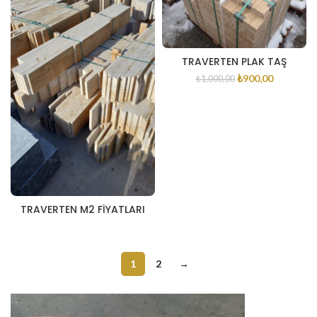
TRAVERTEN PLAK TAŞ
₺
900,00
₺
1.000,00
TRAVERTEN M2 FİYATLARI
1
2
→