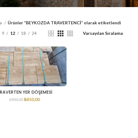
fa
Ürünler “BEYKOZDA TRAVERTENCİ” olarak etiketlendi
9
12
18
24
RAVERTEN YER DÖŞEMESİ
₺
850,00
₺
900,00