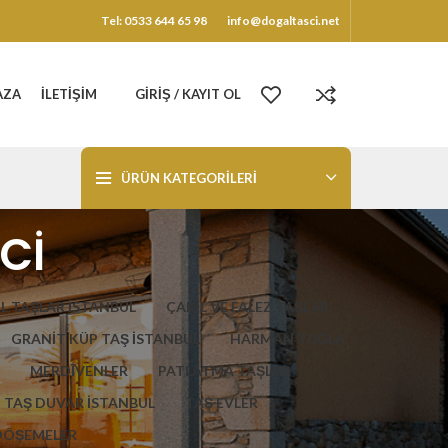
Tel: 0533 644 65 98
info@dogaltasci.net
AZA
İLETIŞIM
GIRIŞ / KAYIT OL
ÜRÜN KATEGORILERI
Cİ
L TAŞLAR İSTANBUL
ÇAKIL VE FALEZ TAŞLAR
GRANİT KÜP TAŞ İSTANBUL
HARMAN TUĞLA
MERDİVENLER
PATLATMA TAŞLAR
TAŞ DUVAR İSTANBUL
TAŞ EVLER
DÖŞEMELER