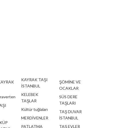
KAYRAK TAŞI
KAYRAK
ŞÖMİNE VE
İSTANBUL
OCAKLAR
KELEBEK
traverten
SÜS DERE
TAŞLAR
TAŞLARI
AŞI
Kültür tuğlaları
TAŞ DUVAR
MERDİVENLER
İSTANBUL
 KÜP
PATLATMA
TAŞ EVLER