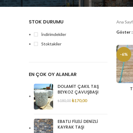
STOK DURUMU
Ana Say
Göster
İndirimdekiler
Stoktakiler
-6%
EN ÇOK OY ALANLAR
DOLAMIT ÇAKIL TAŞ
T
BEYKOZ ÇAVUŞBAŞI
₺
170,00
₺
180,00
EBATLI FILELI DENIZLI
KAYRAK TAŞI