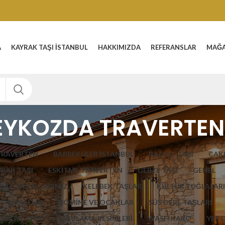
A
KAYRAK TAŞI İSTANBUL
HAKKIMIZDA
REFERANSLAR
MAĞ
EYKOZDA TRAVERTEN
TRAVERTEN
BARBEKÜLER İSTANBUL
BAZALT TAŞI
ÇAKI
YRAK TAŞI
ESKITME TRAVERTEN
GEBZE TAŞI
GENEL
RAK TAŞ OCAĞIMIZ
KELEBEK TAŞLAR
KÜLTÜR TUĞLALARI
ŞELALELER
ŞÖMİNE VE OCAKLAR
SÜS DERE TAŞLARI
 PLAK TAŞI
UYGULAMA RESİMLERİ
WASH KARO
YER 