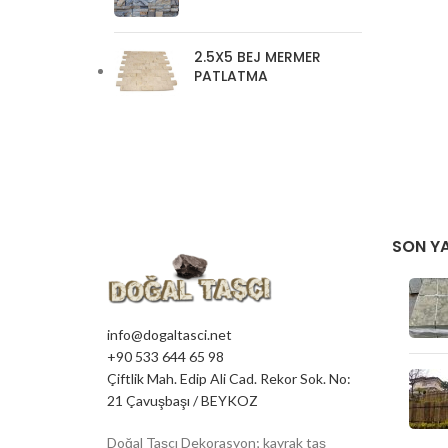
2.5X5 BEJ MERMER
PATLATMA
SON YA
info@dogaltasci.net
+90 533 644 65 98
Çiftlik Mah. Edip Ali Cad. Rekor Sok. No:
21 Çavuşbaşı / BEYKOZ
Doğal Taşçı Dekorasyon; kayrak taş