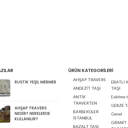
ZILAR
ÜRÜN KATEGORILERI
AHŞAP TRAVERS
RUSTIK YEŞIL MERMER
EBATLI 
ANDEZİT TAŞI
TAŞI
ANTİK
Eskitme 
TRAVERTEN
GEBZE T
AHŞAP TRAVERS
BARBEKÜLER
NEDIR? NERELERDE
Genel
İSTANBUL
KULLANILIR?
GRANİT
BAZALT TAŞI