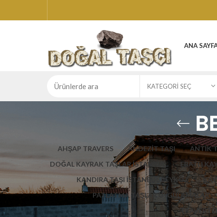
ANA SAYF
KATEGORI SEÇ
B
AHŞAP TRAVERS
ANDEZİT TAŞI
ANTİK 
DOĞAL KAYRAK TAŞLAR İSTANBUL
EBATLI KA
KANDIRA TAŞI İSTANBUL BEYKOZ
KAY
PATLATMA TAŞLAR UYGULAMALAR
TRAVERTEN