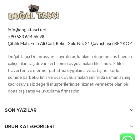
info@dogaltasci.net
+90 533 644 65 98
Çiftlik Mah. Edip Ali Cad. Rekor Sok. No: 21 Çavuşbaşı / BEYKOZ
Doğal Taşçı Dekorasyon; kayrak taş kaplama döşeme süs havuzu
çalışmaları taş duvar sert zemin uygulamaları fileli mozaik fileli
traverten ve mermer patlatma uygulama ve satış her türlü
şömine barbekü fırın ve ocak uygulamaları sınıfında uzmanlaşmış
kadrosuyla siz değerli müşterilerimize hizmet vermekte olan bir
dogaltaş satış ve uygulama firmasıdır.
SON YAZILAR
ÜRÜN KATEGORILERI