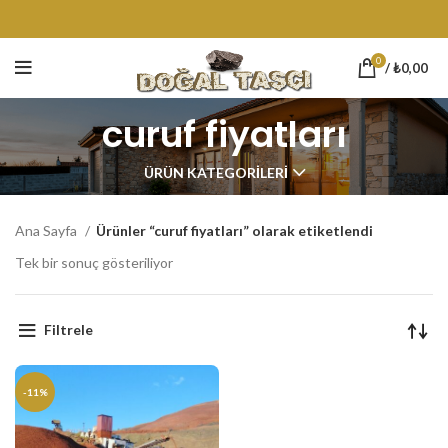
0
/
₺
0,00
curuf fiyatları
ÜRÜN KATEGORILERI
Ana Sayfa
Ürünler “curuf fiyatları” olarak etiketlendi
Tek bir sonuç gösteriliyor
Filtrele
-11%