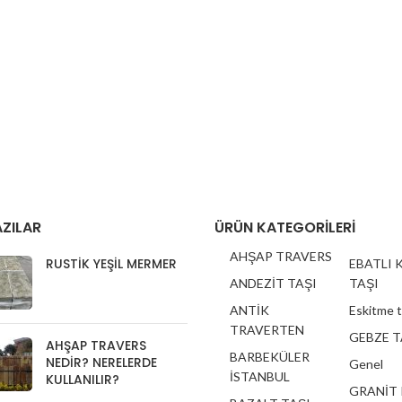
ZILAR
ÜRÜN KATEGORILERI
AHŞAP TRAVERS
RUSTIK YEŞIL MERMER
EBATLI 
ANDEZİT TAŞI
TAŞI
ANTİK
Eskitme 
TRAVERTEN
GEBZE T
AHŞAP TRAVERS
BARBEKÜLER
NEDIR? NERELERDE
Genel
İSTANBUL
KULLANILIR?
GRANİT