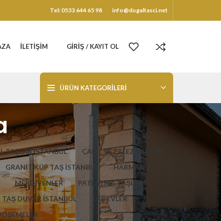
Tel: 0533 644 65 98
info@dogaltasci.net
AZA
İLETIŞIM
GIRIŞ / KAYIT OL
ÜRÜN KATEGORILERI
a
L TAŞLAR İSTANBUL
ÇAKIL VE FALEZ TAŞLAR
GRANİT KÜP TAŞ İSTANBUL
HARMAN TUĞLA
MERDİVENLER
PATLATMA TAŞLAR
TAŞ DUVAR İSTANBUL
TAŞ EVLER
DÖŞEMELER