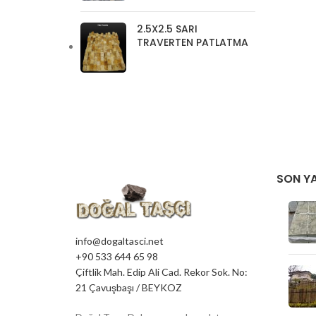
2.5X2.5 SARI
TRAVERTEN PATLATMA
SON YA
info@dogaltasci.net
+90 533 644 65 98
Çiftlik Mah. Edip Ali Cad. Rekor Sok. No:
21 Çavuşbaşı / BEYKOZ