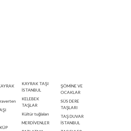
KAYRAK TAŞI
KAYRAK
ŞÖMİNE VE
İSTANBUL
OCAKLAR
KELEBEK
traverten
SÜS DERE
TAŞLAR
TAŞLARI
AŞI
Kültür tuğlaları
TAŞ DUVAR
MERDİVENLER
İSTANBUL
 KÜP