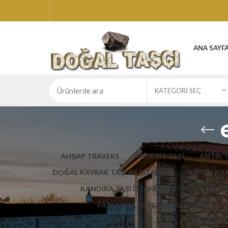
ANA SAYF
KATEGORI SEÇ
AHŞAP TRAVERS
ANDEZİT TAŞI
ANTİK 
DOĞAL KAYRAK TAŞLAR İSTANBUL
EBATLI KA
KANDIRA TAŞI İSTANBUL BEYKOZ
KAY
PATLATMA TAŞLAR UYGULAMALAR
TRAVERTEN