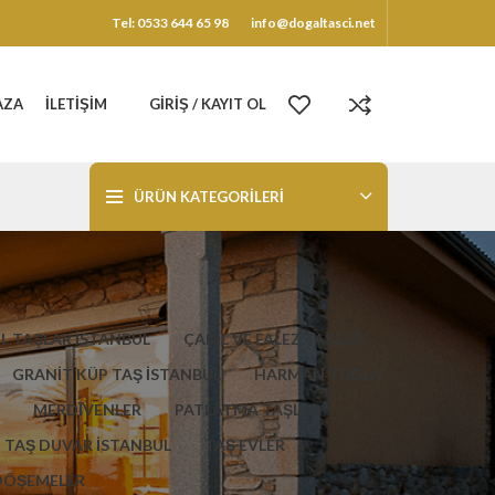
Tel: 0533 644 65 98
info@dogaltasci.net
AZA
İLETIŞIM
GIRIŞ / KAYIT OL
ÜRÜN KATEGORILERI
L TAŞLAR İSTANBUL
ÇAKIL VE FALEZ TAŞLAR
GRANİT KÜP TAŞ İSTANBUL
HARMAN TUĞLA
MERDİVENLER
PATLATMA TAŞLAR
TAŞ DUVAR İSTANBUL
TAŞ EVLER
DÖŞEMELER