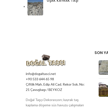
UŞAK KAYRAK TAŞI
SON YA
info@dogaltasci.net
+90 533 644 65 98
Çiftlik Mah. Edip Ali Cad. Rekor Sok. No:
21 Çavuşbaşı / BEYKOZ
Doğal Taşçı Dekorasyon; kayrak taş
kaplama döşeme süs havuzu çalışmaları