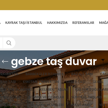
A
KAYRAK TAŞI İSTANBUL
HAKKIMIZDA
REFERANSLAR
MAĞ
gebze taş duvar
TRAVERTEN
BARBEKÜLER İSTANBUL
BAZALT TAŞI
ÇAKI
YRAK TAŞI
ESKITME TRAVERTEN
GEBZE TAŞI
GENEL
RAK TAŞ OCAĞIMIZ
KELEBEK TAŞLAR
KÜLTÜR TUĞLALARI
ŞELALELER
ŞÖMİNE VE OCAKLAR
SÜS DERE TAŞLARI
 PLAK TAŞI
UYGULAMA RESİMLERİ
WASH KARO
YER 