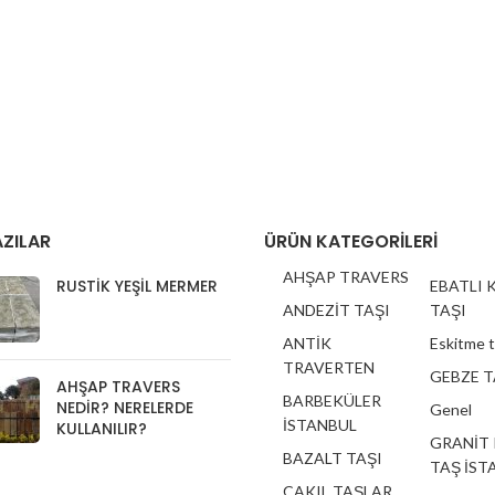
ZILAR
ÜRÜN KATEGORILERI
AHŞAP TRAVERS
RUSTIK YEŞIL MERMER
EBATLI 
ANDEZİT TAŞI
TAŞI
ANTİK
Eskitme 
TRAVERTEN
GEBZE T
AHŞAP TRAVERS
BARBEKÜLER
NEDIR? NERELERDE
Genel
İSTANBUL
KULLANILIR?
GRANİT
BAZALT TAŞI
TAŞ İST
ÇAKIL TAŞLAR