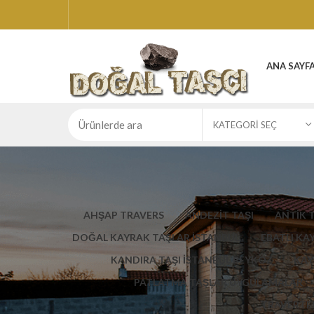
ANA SAYF
KATEGORI SEÇ
AHŞAP TRAVERS
ANDEZİT TAŞI
ANTİK 
DOĞAL KAYRAK TAŞLAR İSTANBUL
EBATLI KA
KANDIRA TAŞI İSTANBUL BEYKOZ
KAY
PATLATMA TAŞLAR UYGULAMALAR
TRAVERTEN