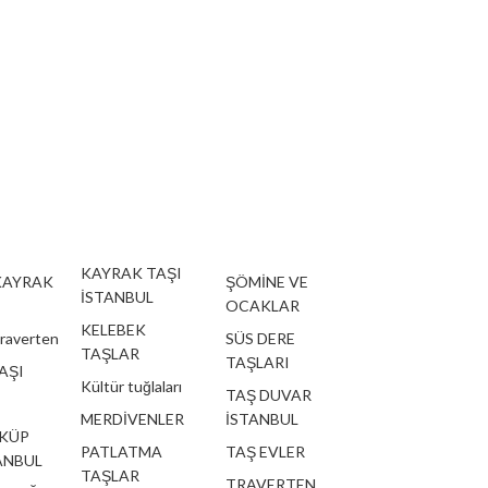
KAYRAK TAŞI
KAYRAK
ŞÖMİNE VE
İSTANBUL
OCAKLAR
KELEBEK
traverten
SÜS DERE
TAŞLAR
TAŞLARI
AŞI
Kültür tuğlaları
TAŞ DUVAR
MERDİVENLER
İSTANBUL
 KÜP
PATLATMA
TAŞ EVLER
ANBUL
TAŞLAR
TRAVERTEN