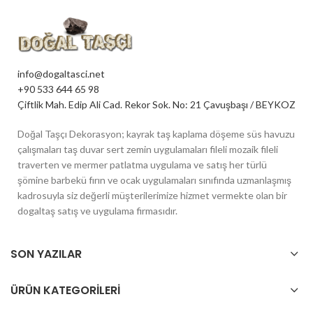
info@dogaltasci.net
+90 533 644 65 98
Çiftlik Mah. Edip Ali Cad. Rekor Sok. No: 21 Çavuşbaşı / BEYKOZ
Doğal Taşçı Dekorasyon; kayrak taş kaplama döşeme süs havuzu
çalışmaları taş duvar sert zemin uygulamaları fileli mozaik fileli
traverten ve mermer patlatma uygulama ve satış her türlü
şömine barbekü fırın ve ocak uygulamaları sınıfında uzmanlaşmış
kadrosuyla siz değerli müşterilerimize hizmet vermekte olan bir
dogaltaş satış ve uygulama firmasıdır.
SON YAZILAR
ÜRÜN KATEGORILERI