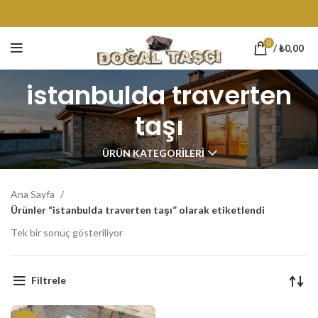
0
/
₺
0,00
istanbulda traverten
taşı
ÜRÜN KATEGORILERI
Ana Sayfa
Ürünler “istanbulda traverten taşı” olarak etiketlendi
Tek bir sonuç gösteriliyor
Filtrele