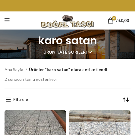
0
/
₺
0,00
karo satan
ÜRÜN KATEGORILERI
Ana Sayfa
Ürünler “karo satan” olarak etiketlendi
2 sonucun tümü gösteriliyor
Filtrele