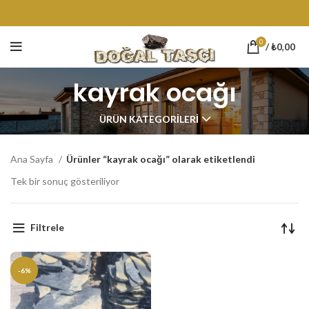
0
/
₺
0,00
kayrak ocağı
ÜRÜN KATEGORILERI
Ana Sayfa
Ürünler “kayrak ocağı” olarak etiketlendi
Tek bir sonuç gösteriliyor
Filtrele
-6%