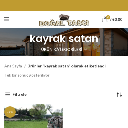
0
/
₺
0,00
kayrak satan
ÜRÜN KATEGORILERI
Ana Sayfa
Ürünler “kayrak satan” olarak etiketlendi
Tek bir sonuç gösteriliyor
Filtrele
-7%