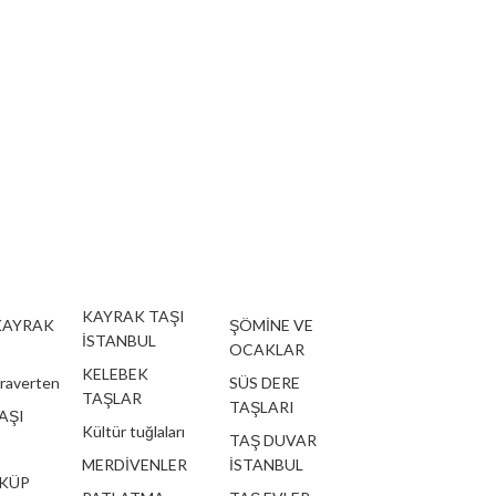
KAYRAK TAŞI
KAYRAK
ŞÖMİNE VE
İSTANBUL
OCAKLAR
KELEBEK
traverten
SÜS DERE
TAŞLAR
TAŞLARI
AŞI
Kültür tuğlaları
TAŞ DUVAR
MERDİVENLER
İSTANBUL
 KÜP