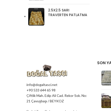
2.5X2.5 SARI
TRAVERTEN PATLATMA
SON YA
info@dogaltasci.net
+90 533 644 65 98
Çiftlik Mah. Edip Ali Cad. Rekor Sok. No:
21 Çavuşbaşı / BEYKOZ