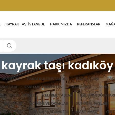
A
KAYRAK TAŞI İSTANBUL
HAKKIMIZDA
REFERANSLAR
MAĞ
kayrak taşı kadıköy
TRAVERTEN
BARBEKÜLER İSTANBUL
BAZALT TAŞI
ÇAKI
YRAK TAŞI
ESKITME TRAVERTEN
GEBZE TAŞI
GENEL
RAK TAŞ OCAĞIMIZ
KELEBEK TAŞLAR
KÜLTÜR TUĞLALARI
ŞELALELER
ŞÖMİNE VE OCAKLAR
SÜS DERE TAŞLARI
 PLAK TAŞI
UYGULAMA RESİMLERİ
WASH KARO
YER 