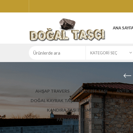
ANA SAYF
KATEGORI SEÇ
AHŞAP TRAVERS
ANDEZİT TAŞI
ANTİK 
DOĞAL KAYRAK TAŞLAR İSTANBUL
EBATLI KA
KANDIRA TAŞI İSTANBUL BEYKOZ
KAY
PATLATMA TAŞLAR UYGULAMALAR
TRAVERTEN