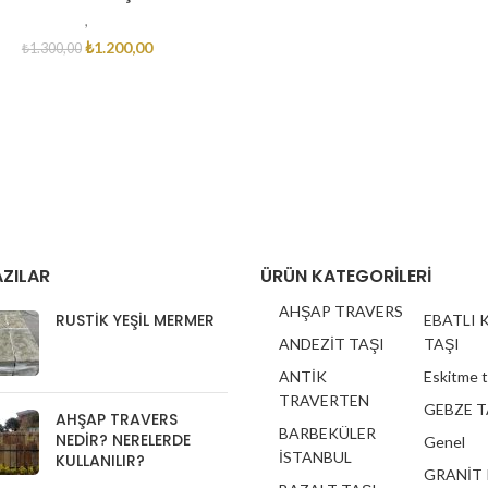
,
₺
1.200,00
₺
1.300,00
ZILAR
ÜRÜN KATEGORILERI
AHŞAP TRAVERS
RUSTIK YEŞIL MERMER
EBATLI 
ANDEZİT TAŞI
TAŞI
ANTİK
Eskitme 
TRAVERTEN
GEBZE T
AHŞAP TRAVERS
BARBEKÜLER
NEDIR? NERELERDE
Genel
İSTANBUL
KULLANILIR?
GRANİT