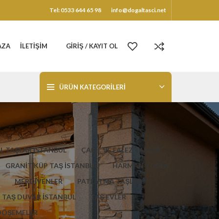
Tel: 0533 644 65 98
info@dogaltasci.net
AZA
İLETIŞIM
GIRIŞ / KAYIT OL
ÜRÜN KATEGORILERI
L TAŞLAR İSTANBUL
ÇAKIL VE FALEZ TAŞLAR
GRANİT KÜP TAŞ İSTANBUL
HARMAN TUĞLA
MERDİVENLER
PATLATMA TAŞLAR
TAŞ DUVAR İSTANBUL
TAŞ EVLER
DÖŞEMELER