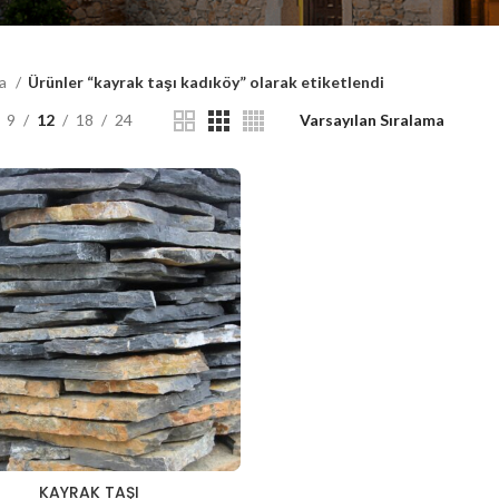
fa
Ürünler “kayrak taşı kadıköy” olarak etiketlendi
9
12
18
24
KAYRAK TAŞI