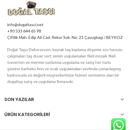
info@dogaltasci.net
+90 533 644 65 98
Çiftlik Mah. Edip Ali Cad. Rekor Sok. No: 21 Çavuşbaşı / BEYKOZ
Doğal Taşçı Dekorasyon; kayrak taş kaplama döşeme süs havuzu
çalışmaları taş duvar sert zemin uygulamaları fileli mozaik fileli
traverten ve mermer patlatma uygulama ve satış her türlü
şömine barbekü fırın ve ocak uygulamaları sınıfında uzmanlaşmış
kadrosuyla siz değerli müşterilerimize hizmet vermekte olan bir
dogaltaş satış ve uygulama firmasıdır.
SON YAZILAR
ÜRÜN KATEGORILERI