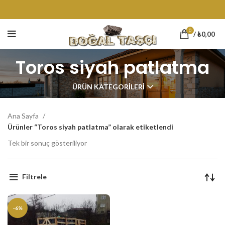
0
/
₺
0,00
Toros siyah patlatma
ÜRÜN KATEGORILERI
Ana Sayfa
Ürünler “Toros siyah patlatma” olarak etiketlendi
Tek bir sonuç gösteriliyor
Filtrele
-6%