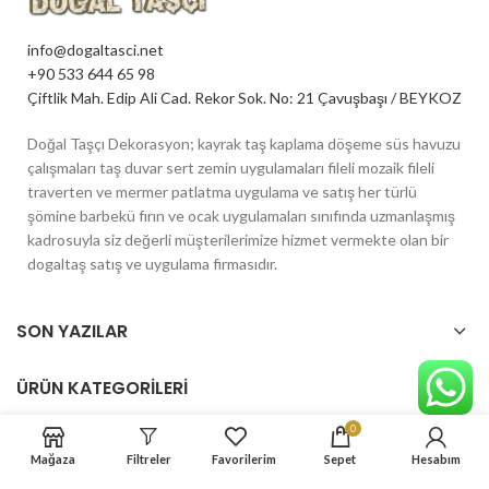
info@dogaltasci.net
+90 533 644 65 98
Çiftlik Mah. Edip Ali Cad. Rekor Sok. No: 21 Çavuşbaşı / BEYKOZ
Doğal Taşçı Dekorasyon; kayrak taş kaplama döşeme süs havuzu
çalışmaları taş duvar sert zemin uygulamaları fileli mozaik fileli
traverten ve mermer patlatma uygulama ve satış her türlü
şömine barbekü fırın ve ocak uygulamaları sınıfında uzmanlaşmış
kadrosuyla siz değerli müşterilerimize hizmet vermekte olan bir
dogaltaş satış ve uygulama firmasıdır.
SON YAZILAR
ÜRÜN KATEGORILERI
0
Mağaza
Filtreler
Favorilerim
Sepet
Hesabım
dogaltasci.net
2023 Tasarım
Evrensel Teknoloji
. E-Ticaret Çözümleri.