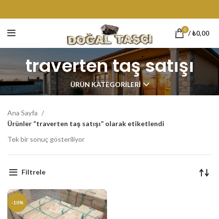
0
/
₺
0,00
traverten taş satışı
ÜRÜN KATEGORILERI
Ana Sayfa
Ürünler “traverten taş satışı” olarak etiketlendi
Tek bir sonuç gösteriliyor
Filtrele
-10%