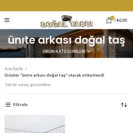
0
/
₺
0,00
ünıte arkası doğal taş
ÜRÜN KATEGORILERI
Ana Sayfa
Ürünler “ünıte arkası doğal taş” olarak etiketlendi
Tek bir sonuç gösteriliyor
Filtrele