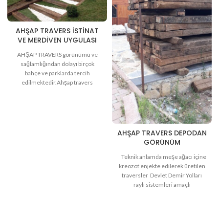
AHŞAP TRAVERS ISTINAT
VE MERDIVEN UYGULASI
AHŞAP TRAVERS görünümü ve
sağlamlığından dolayı birçok
bahçe ve parklarda tercih
edilmektedir.Ahşap travers
sparişleriniz için doğal taşçıyla
iletişime geçin
AHŞAP TRAVERS DEPODAN
GÖRÜNÜM
Teknik anlamda meşe ağacı içine
kreozot enjekte edilerek üretilen
traversler Devlet Demir Yolları
raylı sistemleri amaçlı
üretilmektedir. Demir