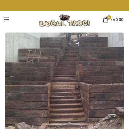
0
/
₺
0,00