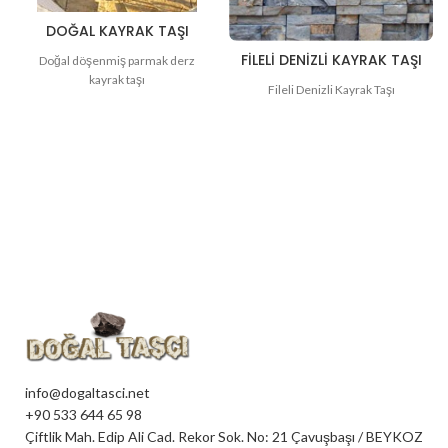
DOĞAL KAYRAK TAŞI
FILELI DENIZLI KAYRAK TAŞI
Doğal döşenmiş parmak derz
kayrak taşı
Fileli Denizli Kayrak Taşı
info@dogaltasci.net
+90 533 644 65 98
Çiftlik Mah. Edip Ali Cad. Rekor Sok. No: 21 Çavuşbaşı / BEYKOZ