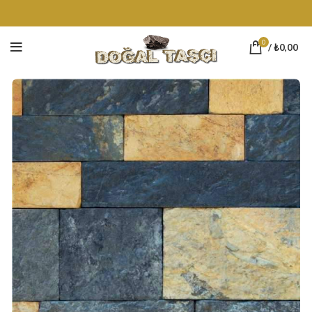
0
/
₺
0,00