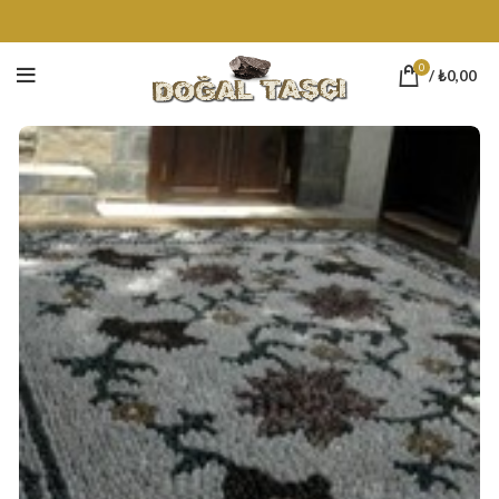
0
/
₺
0,00