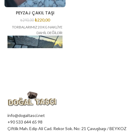
PEYZAJ ÇAKIL TAŞI
₺
220,00
₺
240,00
TORBALARIMIZ 20 KG NAKLİYE
DAHİL DEĞİLDİR
info@dogaltasci.net
+90 533 644 65 98
Çiftlik Mah. Edip Ali Cad. Rekor Sok. No: 21 Çavuşbaşı / BEYKOZ