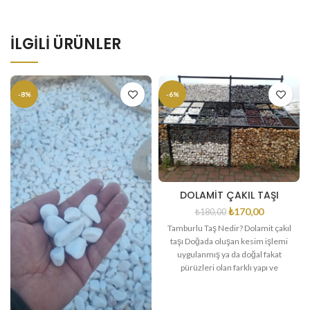
İLGILI ÜRÜNLER
-8%
-6%
DOLAMİT ÇAKIL TAŞI
₺
170,00
₺
180,00
Tamburlu Taş Nedir? Dolamit çakıl
taşı Doğada oluşan kesim işlemi
uygulanmış ya da doğal fakat
pürüzleri olan farklı yapı ve