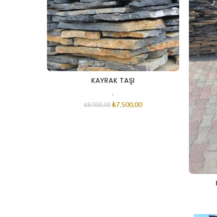
KAYRAK TAŞI
,
₺
7.500,00
₺
8.000,00