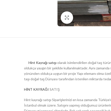
Click to enlarge
Hint Kayrağı satışı
olarak isimlendirilen doğal taş türü
oldukça yaygın bir şekilde kullanılmaktadır. Aynı zamanda y
yönünden oldukça uygun bir proje Yapı elemanı olma özelli
taşı doğal taş Dünyası tarafından istenilen miktarda tedar
HİNT KAYRAĞI
SATIŞ
Hint kayrağı satışı Siparişlerinizi en kısa zamanda Türkiye
İstanbul olmak üzere. Satışını yapmış olduğumuz ürünlerin d
Dünyası güvencesi altındadır. Pek çok renk seçeneği bul