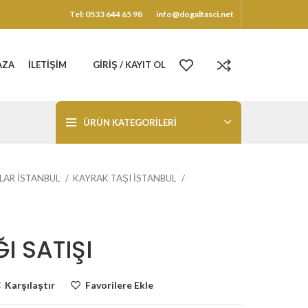
Tel: 0533 644 65 98
info@dogaltasci.net
AZA
İLETIŞIM
GIRIŞ / KAYIT OL
ÜRÜN KATEGORILERI
LAR İSTANBUL
KAYRAK TAŞI İSTANBUL
I SATIŞI
Karşılaştır
Favorilere Ekle