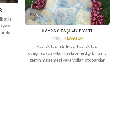
ŞI
lk akla
asyon
KAYRAK TAŞI M2 FİYATI
oğunda
₺
650,00
₺
700,00
nci
Kayrak taşı m2 fiyatı kayrak taşı
ocağımız yüz yılların eskitemediği bir sert
zemin malzemesi yaya yolları otoparklar
kaldırımlar ve peyzaj
BO
bodrum 
taşçıyla il