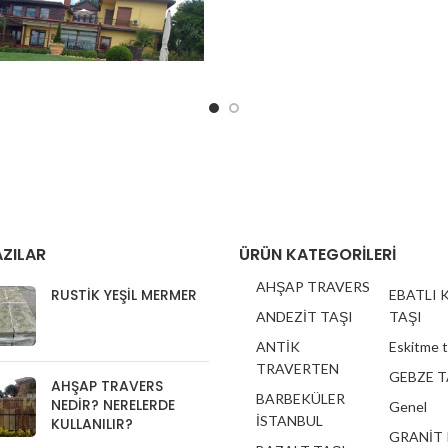
KAYRAK TAŞI YOL DÖŞEMESİ
YRAK TAŞLARIMIZIN CİNSİ
ZILAR
ÜRÜN KATEGORILERI
UM KAYRAK TAŞI M2 BAZLI
AHŞAP TRAVERS
AR İÇİN GEÇERLİDİR. NAKLİYE
RUSTIK YEŞIL MERMER
EBATLI 
VE İŞÇİLİK HARİÇTİR. İŞÇİLİK
ANDEZİT TAŞI
TAŞI
N KEŞİF YAPILDIKTAN SONRA
ANTİK
Eskitme 
FİYAT VEREBİLİRİZ.
TRAVERTEN
GEBZE T
AHŞAP TRAVERS
BARBEKÜLER
NEDIR? NERELERDE
Genel
İSTANBUL
KULLANILIR?
GRANİT