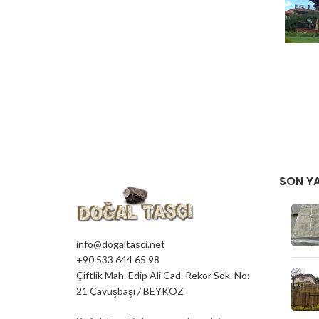
SARI 
KA
SON YA
BODR
SATIŞL
KDV 
İÇİ
info@dogaltasci.net
+90 533 644 65 98
Çiftlik Mah. Edip Ali Cad. Rekor Sok. No:
21 Çavuşbaşı / BEYKOZ