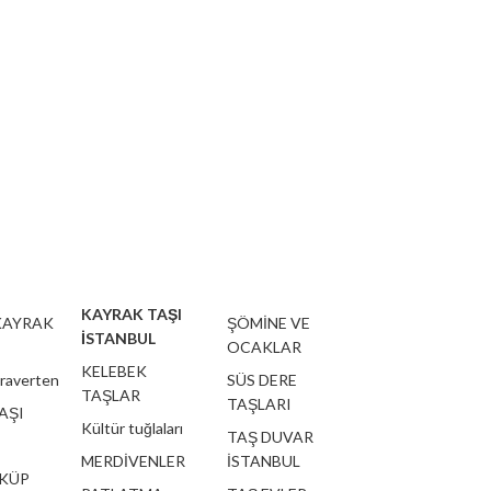
taşı alıml
KAYRAK TAŞI
KAYRAK
ŞÖMİNE VE
İSTANBUL
OCAKLAR
KELEBEK
traverten
SÜS DERE
TAŞLAR
TAŞLARI
AŞI
Kültür tuğlaları
TAŞ DUVAR
MERDİVENLER
İSTANBUL
 KÜP