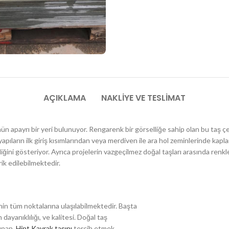
AÇIKLAMA
NAKLIYE VE TESLIMAT
nün apayrı bir yeri bulunuyor. Rengarenk bir görselliğe sahip olan bu taş
apıların ilk giriş kısımlarından veya merdiven ile ara hol zeminlerinde kap
ğini gösteriyor. Ayrıca projelerin vazgeçilmez doğal taşları arasında renk
ik edilebilmektedir.
’nin tüm noktalarına ulaşılabilmektedir. Başta
ayanıklılığı, ve kalitesi. Doğal taş
unan,
Hint Kayrak taşını
tercih etmek