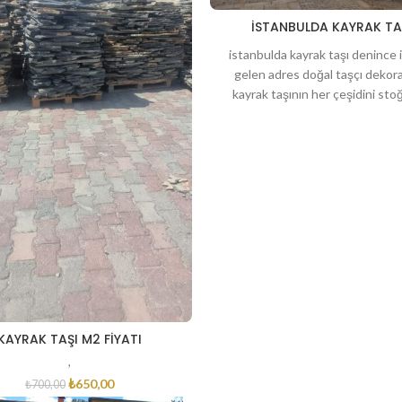
İSTANBULDA KAYRAK TA
istanbulda kayrak taşı denince i
gelen adres doğal taşçı dekor
kayrak taşının her çeşidini st
bulunduran doğal taşçı biri
KAYRAK TAŞI M2 FIYATI
,
₺
650,00
₺
700,00