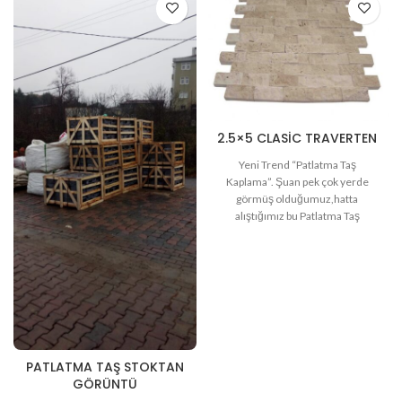
2.5×5 CLASIC TRAVERTEN
Yeni Trend “Patlatma Taş
Kaplama”. Şuan pek çok yerde
görmüş olduğumuz,hatta
alıştığımız bu Patlatma Taş
Kaplama ürünler son 2
senenin en moda ürünü haline
gelmiştir. Birçok ürün çeşitliliği
olması
PATLATMA TAŞ STOKTAN
GÖRÜNTÜ