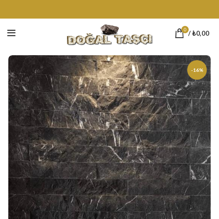
0
/
₺
0,00
-16%