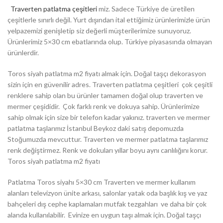
Traverten patlatma çeşitleri
miz. Sadece Türkiye de üretilen
çeşitlerle sınırlı değil. Yurt dışından ital ettiğimiz ürünlerimizle ürün
yelpazemizi genişletip siz değerli müşterilerimize sunuyoruz.
Ürünlerimiz 5×30 cm ebatlarında olup. Türkiye piyasasında olmayan
ürünlerdir.
Toros siyah patlatma m2 fiyatı almak için. Doğal taşçı dekorasyon
sizin için en güvenilir adres. Traverten patlatma çeşitleri çok çeşitli
renklere sahip olan bu ürünler tamamen doğal olup traverten ve
mermer çeşididir. Çok farklı renk ve dokuya sahip. Ürünlerimize
sahip olmak için size bir telefon kadar yakınız. traverten ve mermer
patlatma taşlarımız İstanbul Beykoz daki satış depomuzda
Stoğumuzda mevcuttur. Traverten ve mermer patlatma taşlarımız
renk değiştirmez. Renk ve dokuları yıllar boyu aynı canlılığını korur.
Toros siyah patlatma m2 fiyatı
Patlatma Toros siyahı 5×30 cm Traverten ve mermer kullanım
alanları televizyon ünite arkası, salonlar yatak oda başlık kış ve yaz
bahçeleri dış cephe kaplamaları mutfak tezgahları ve daha bir çok
alanda kullanılabilir. Evinize en uygun taşı almak için. Doğal taşçı