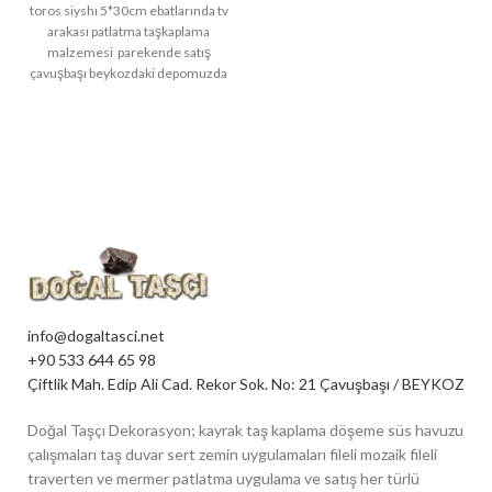
toros siyshı 5*30cm ebatlarında tv
arakası patlatma taşkaplama
malzemesi parekende satış
çavuşbaşı beykozdaki depomuzda
mevcuttur. sparişleriniz için bir
telefon kadar
info@dogaltasci.net
+90 533 644 65 98
Çiftlik Mah. Edip Ali Cad. Rekor Sok. No: 21 Çavuşbaşı / BEYKOZ
Doğal Taşçı Dekorasyon; kayrak taş kaplama döşeme süs havuzu
çalışmaları taş duvar sert zemin uygulamaları fileli mozaik fileli
traverten ve mermer patlatma uygulama ve satış her türlü