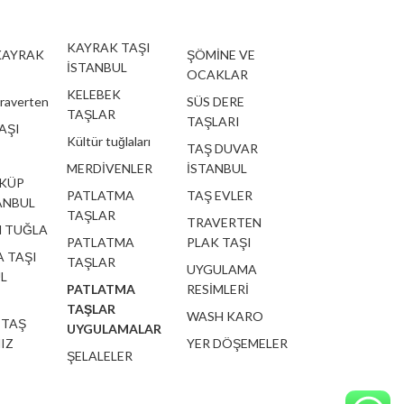
KAYRAK TAŞI
KAYRAK
ŞÖMİNE VE
İSTANBUL
OCAKLAR
KELEBEK
traverten
SÜS DERE
TAŞLAR
TAŞLARI
AŞI
Kültür tuğlaları
TAŞ DUVAR
MERDİVENLER
İSTANBUL
 KÜP
PATLATMA
TAŞ EVLER
ANBUL
TAŞLAR
TRAVERTEN
 TUĞLA
PATLATMA
PLAK TAŞI
 TAŞI
TAŞLAR
UYGULAMA
L
PATLATMA
RESİMLERİ
TAŞLAR
WASH KARO
 TAŞ
UYGULAMALAR
IZ
YER DÖŞEMELER
ŞELALELER