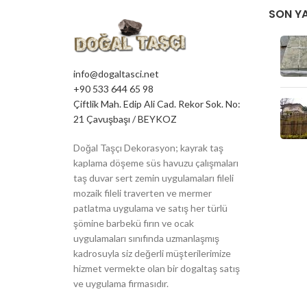
SON YA
info@dogaltasci.net
+90 533 644 65 98
Çiftlik Mah. Edip Ali Cad. Rekor Sok. No:
21 Çavuşbaşı / BEYKOZ
Doğal Taşçı Dekorasyon; kayrak taş
kaplama döşeme süs havuzu çalışmaları
taş duvar sert zemin uygulamaları fileli
mozaik fileli traverten ve mermer
patlatma uygulama ve satış her türlü
şömine barbekü fırın ve ocak
uygulamaları sınıfında uzmanlaşmış
kadrosuyla siz değerli müşterilerimize
hizmet vermekte olan bir dogaltaş satış
ve uygulama firmasıdır.