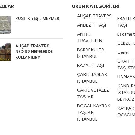
ZILAR
ÜRÜN KATEGORILERI
AHŞAP TRAVERS
RUSTIK YEŞIL MERMER
EBATLI 
ANDEZİT TAŞI
TAŞI
ANTİK
Eskitme 
TRAVERTEN
GEBZE T
AHŞAP TRAVERS
BARBEKÜLER
NEDIR? NERELERDE
Genel
İSTANBUL
KULLANILIR?
GRANİT
BAZALT TAŞI
TAŞ İST
ÇAKIL TAŞLAR
HARMAN
İSTANBUL
KANDIRA
ÇAKIL VE FALEZ
İSTANBU
TAŞLAR
BEYKOZ
DOĞAL KAYRAK
KAYRAK
TAŞLAR
OCAĞIM
İSTANBUL