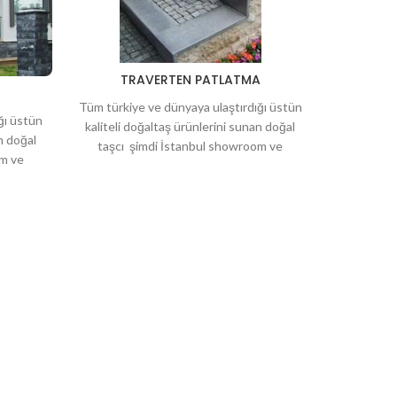
TRAVERTEN PATLATMA
TR
Tüm türkiye ve dünyaya ulaştırdığı üstün
Tüm türkiy
ğı üstün
kaliteli doğaltaş ürünlerini sunan doğal
kaliteli d
n doğal
taşcı şimdi İstanbul showroom ve
taşcı 
om ve
deposuyla hizmetinizde. Bahçeleriniz için
deposuyla 
niz için