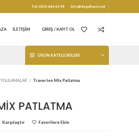
Tel: 0533 644 65 98
info@dogaltasci.net
AZA
İLETIŞIM
GIRIŞ / KAYIT OL
ÜRÜN KATEGORILERI
UYGULAMALAR
Traverten Mix Patlatma
MIX PATLATMA
Karşılaştır
Favorilere Ekle