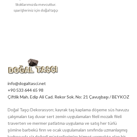
Stoklarımızda mevcuttur.
sparişleriniz için doğal taşçı
dekorasyonla iletişime geçin.
Ürünümüz m2 hesabı
satılmaktadır
info@dogaltasci.net
+90 533 644 65 98
Çiftlik Mah. Edip Ali Cad. Rekor Sok. No: 21 Çavuşbaşı / BEYKOZ
Doğal Taşçı Dekorasyon; kayrak taş kaplama döşeme süs havuzu
çalışmaları taş duvar sert zemin uygulamaları fileli mozaik fileli
traverten ve mermer patlatma uygulama ve satış her türlü
şömine barbekü fırın ve ocak uygulamaları sınıfında uzmanlaşmış
kadrosuyla siz değerli müşterilerimize hizmet vermekte olan bir