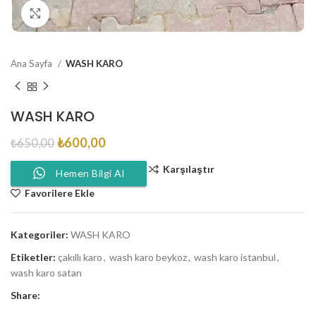
Click to enlarge
Ana Sayfa
WASH KARO
WASH KARO
₺
600,00
₺
650,00
Karşılaştır
Hemen Bilgi Al
Favorilere Ekle
Kategoriler:
WASH KARO
Etiketler:
çakıllı karo
,
wash karo beykoz
,
wash karo istanbul
,
wash karo satan
Share: