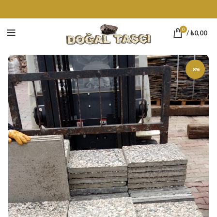
0
/
₺
0,00
-8%