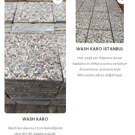
WASH KARO ISTANBUL
Her çeşit yer döşeme duvar
kaplama ev dekarasyonu ve bahçe
düzenleme ürününü bula
bileceyiniz adres doğal taşçi
ayrıca siz deyerli müşterilerimize
sadece
WASH KARO
Wash karolarımız 3cm kalınlığında
olup 40×40 ebatlarındadır.