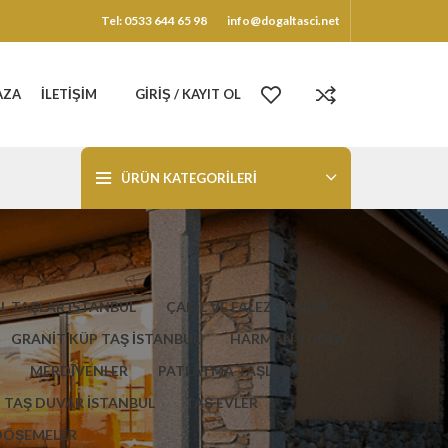
Tel: 0533 644 65 98
info@dogaltasci.net
AZA
İLETIŞIM
GIRIŞ / KAYIT OL
ÜRÜN KATEGORILERI
L TAŞLAR İSTANBUL
ÇAKIL VE FALEZ TAŞLAR
GRANİT KÜP TAŞ İSTANBUL
HARMAN TUĞLA
MERDİVENLER
PATLATMA TAŞLAR
TAŞ DUVAR İSTANBUL
TAŞ EVLER
DÖŞEMELER