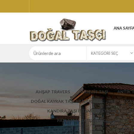
ANA SAYF
KATEGORI SEÇ
AHŞAP TRAVERS
ANDEZİT TAŞI
ANTİK 
DOĞAL KAYRAK TAŞLAR İSTANBUL
EBATLI KA
KANDIRA TAŞI İSTANBUL BEYKOZ
KAY
PATLATMA TAŞLAR UYGULAMALAR
TRAVERTEN