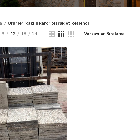
fa
Ürünler “çakıllı karo” olarak etiketlendi
9
12
18
24