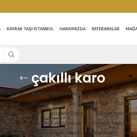
A
KAYRAK TAŞI İSTANBUL
HAKKIMIZDA
REFERANSLAR
MAĞ
çakıllı karo
TRAVERTEN
BARBEKÜLER İSTANBUL
BAZALT TAŞI
ÇAKI
YRAK TAŞI
ESKITME TRAVERTEN
GEBZE TAŞI
GENEL
RAK TAŞ OCAĞIMIZ
KELEBEK TAŞLAR
KÜLTÜR TUĞLALARI
ŞELALELER
ŞÖMİNE VE OCAKLAR
SÜS DERE TAŞLARI
 PLAK TAŞI
UYGULAMA RESİMLERİ
WASH KARO
YER 