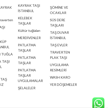
KAYRAK TAŞI
KAYRAK
ŞÖMİNE VE
İSTANBUL
OCAKLAR
KELEBEK
traverten
SÜS DERE
TAŞLAR
TAŞLARI
AŞI
Kültür tuğlaları
TAŞ DUVAR
MERDİVENLER
İSTANBUL
 KÜP
PATLATMA
TAŞ EVLER
ANBUL
TAŞLAR
TRAVERTEN
 TUĞLA
PATLATMA
PLAK TAŞI
 TAŞI
TAŞLAR
UYGULAMA
L
PATLATMA
RESİMLERİ
TAŞLAR
WASH KARO
 TAŞ
UYGULAMALAR
IZ
YER DÖŞEMELER
ŞELALELER