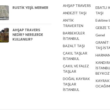
AHŞAP TRAVERS
RUSTIK YEŞIL MERMER
EBATLI 
ANDEZİT TAŞI
TAŞI
ANTİK
Eskitme 
TRAVERTEN
GEBZE T
AHŞAP TRAVERS
BARBEKÜLER
NEDIR? NERELERDE
Genel
İSTANBUL
KULLANILIR?
GRANİT
BAZALT TAŞI
TAŞ İST
ÇAKIL TAŞLAR
HARMAN
İSTANBUL
KANDIRA
ÇAKIL VE FALEZ
İSTANBU
TAŞLAR
BEYKOZ
DOĞAL KAYRAK
KAYRAK
TAŞLAR
OCAĞIM
İSTANBUL