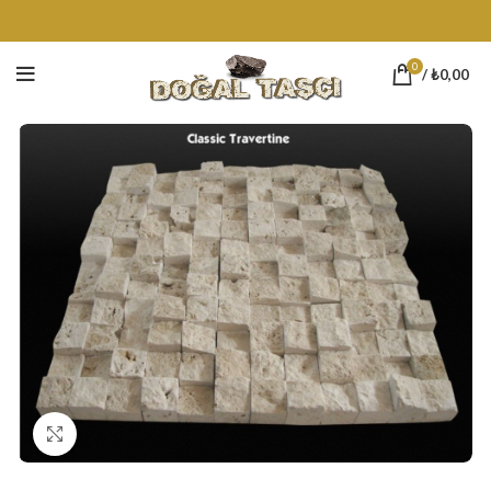
0
/
₺
0,00
Click to enlarge