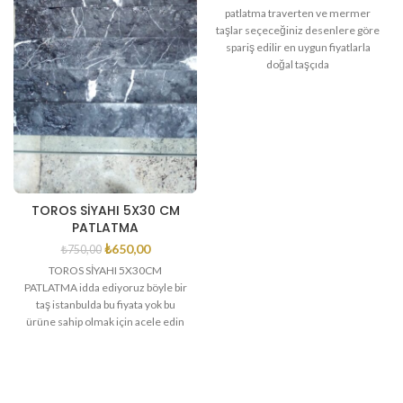
patlatma traverten ve mermer
taşlar seçeceğiniz desenlere göre
spariş edilir en uygun fiyatlarla
doğal taşçıda
TOROS SİYAHI 5X30 CM
PATLATMA
₺
650,00
₺
750,00
TOROS SİYAHI 5X30CM
PATLATMA idda ediyoruz böyle bir
taş istanbulda bu fiyata yok bu
ürüne sahip olmak için acele edin