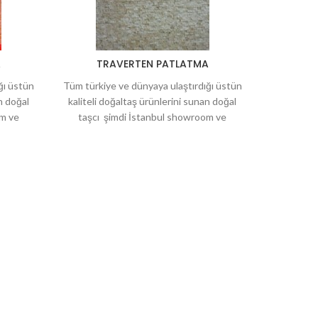
A
TRAVERTEN PATLATMA
TR
ğı üstün
Tüm türkiye ve dünyaya ulaştırdığı üstün
Tüm türkiy
n doğal
kaliteli doğaltaş ürünlerini sunan doğal
kaliteli d
om ve
taşcı şimdi İstanbul showroom ve
taşcı 
niz için
deposuyla hizmetinizde. Bahçeleriniz için
deposuyla 