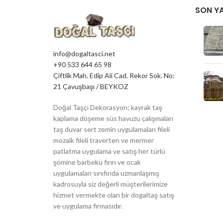
SON YA
info@dogaltasci.net
+90 533 644 65 98
Çiftlik Mah. Edip Ali Cad. Rekor Sok. No:
21 Çavuşbaşı / BEYKOZ
Doğal Taşçı Dekorasyon; kayrak taş
kaplama döşeme süs havuzu çalışmaları
taş duvar sert zemin uygulamaları fileli
mozaik fileli traverten ve mermer
patlatma uygulama ve satış her türlü
şömine barbekü fırın ve ocak
uygulamaları sınıfında uzmanlaşmış
kadrosuyla siz değerli müşterilerimize
hizmet vermekte olan bir dogaltaş satış
ve uygulama firmasıdır.