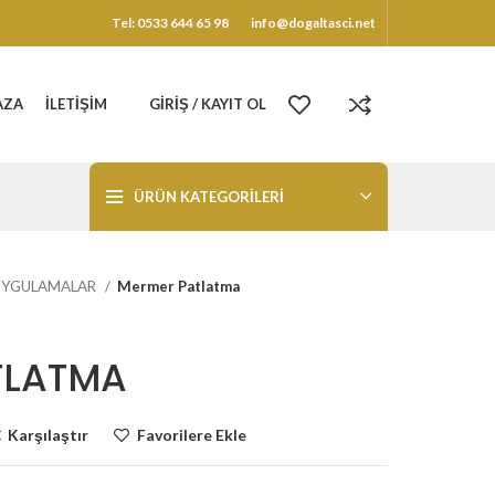
Tel: 0533 644 65 98
info@dogaltasci.net
AZA
İLETIŞIM
GIRIŞ / KAYIT OL
ÜRÜN KATEGORILERI
UYGULAMALAR
Mermer Patlatma
TLATMA
Karşılaştır
Favorilere Ekle