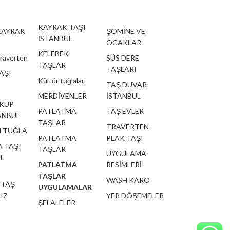
KAYRAK TAŞI
KAYRAK
ŞÖMİNE VE
İSTANBUL
OCAKLAR
KELEBEK
traverten
SÜS DERE
TAŞLAR
TAŞLARI
AŞI
Kültür tuğlaları
TAŞ DUVAR
MERDİVENLER
İSTANBUL
 KÜP
PATLATMA
TAŞ EVLER
ANBUL
TAŞLAR
TRAVERTEN
 TUĞLA
PATLATMA
PLAK TAŞI
 TAŞI
TAŞLAR
UYGULAMA
L
PATLATMA
RESİMLERİ
TAŞLAR
WASH KARO
 TAŞ
UYGULAMALAR
IZ
YER DÖŞEMELER
ŞELALELER