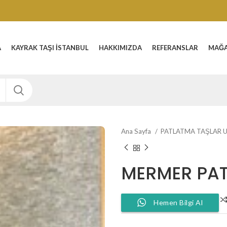
A
KAYRAK TAŞI İSTANBUL
HAKKIMIZDA
REFERANSLAR
MAĞ
Ana Sayfa
PATLATMA TAŞLAR 
MERMER PA
Hemen Bilgi Al