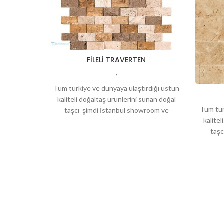
FILELI TRAVERTEN
,
Tüm türkiye ve dünyaya ulaştırdığı üstün
kaliteli doğaltaş ürünlerini sunan doğal
Tüm tür
taşcı şimdi İstanbul showroom ve
kalite
deposuyla hizmetinizde. Bahçeleriniz için
taşc
deposuy