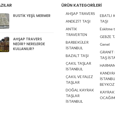
ZILAR
ÜRÜN KATEGORILERI
AHŞAP TRAVERS
RUSTIK YEŞIL MERMER
EBATLI 
ANDEZİT TAŞI
TAŞI
ANTİK
Eskitme 
TRAVERTEN
GEBZE T
AHŞAP TRAVERS
BARBEKÜLER
NEDIR? NERELERDE
Genel
İSTANBUL
KULLANILIR?
GRANİT
BAZALT TAŞI
TAŞ İST
ÇAKIL TAŞLAR
HARMAN
İSTANBUL
KANDIRA
ÇAKIL VE FALEZ
İSTANBU
TAŞLAR
BEYKOZ
DOĞAL KAYRAK
KAYRAK
TAŞLAR
OCAĞIM
İSTANBUL